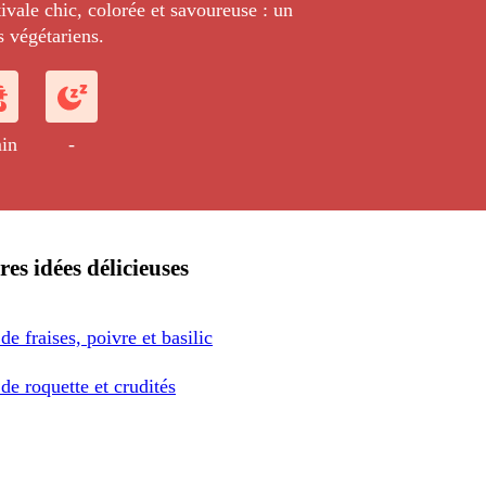
ivale chic, colorée et savoureuse : un
s végétariens.
in
-
res idées délicieuses
de fraises, poivre et basilic
de roquette et crudités