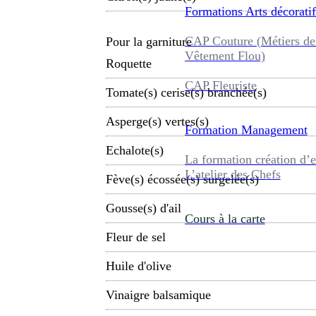
Formations
Arts décoratif
CAP Couture (Métiers de
Pour la garniture
Vêtement Flou)
Roquette
CAP Fleuriste
Tomate(s) cerise(s) branchée(s)
Asperge(s) vertes(s)
Formation
Management
Echalote(s)
La formation création d’e
L’atelier des Chefs
Fève(s) écossée(s) surgelée(s)
Gousse(s) d'ail
Cours à la carte
Fleur de sel
Huile d'olive
Vinaigre balsamique