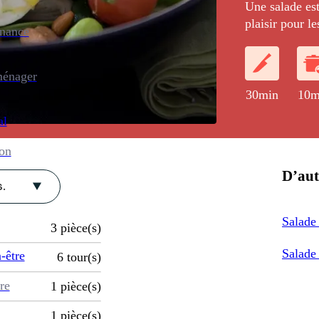
Une salade est
plaisir pour le
enance
ménager
30min
10m
al
ion
D’aut
.
Salade 
3
pièce(s)
Salade 
-être
6
tour(s)
re
1
pièce(s)
1
pièce(s)