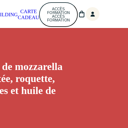
ACCÈS
CARTE
FORMATION
ILDING
ACCÈS
CADEAU
FORMATION
 de mozzarella
ée, roquette,
es et huile de