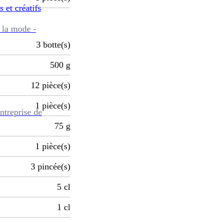
s et créatifs
 la mode -
3
botte(s)
500
g
12
pièce(s)
1
pièce(s)
ntreprise de
75
g
1
pièce(s)
3
pincée(s)
5
cl
1
cl