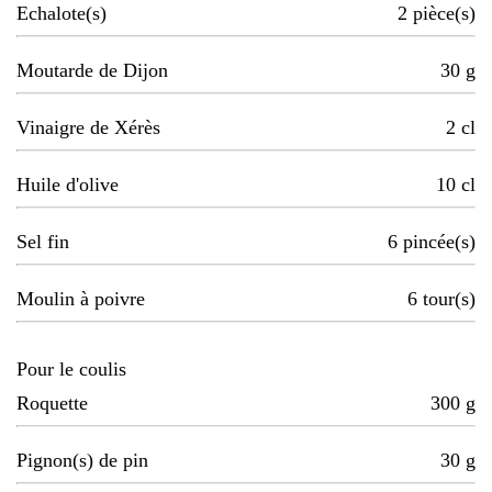
Echalote(s)
2
pièce(s)
Moutarde de Dijon
30
g
Vinaigre de Xérès
2
cl
Huile d'olive
10
cl
Sel fin
6
pincée(s)
Moulin à poivre
6
tour(s)
Pour le coulis
Roquette
300
g
Pignon(s) de pin
30
g