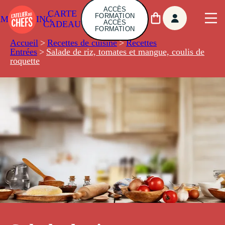
ACCÈS
CARTE
FORMATION
AMBUILDING
ACCÈS
CADEAU
FORMATION
Accueil
>
Recettes de cuisine
>
Recettes
Entrées
>
Salade de riz, tomates et mangue, coulis de
roquette