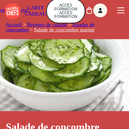
ACCÈS
CARTE
FORMATION
AMBUILDING
ACCÈS
CADEAU
FORMATION
Accueil
>
Recettes de cuisine
>
Salades de
concombre
>
Salade de concombre mariné
Salade de concombre