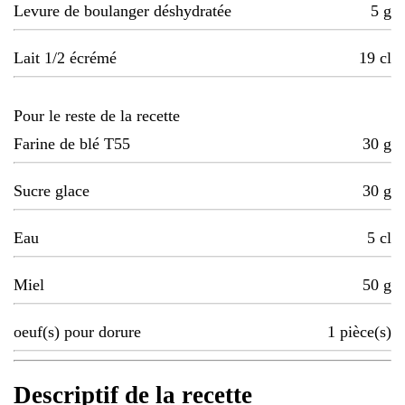
Levure de boulanger déshydratée
5
g
Lait 1/2 écrémé
19
cl
Pour le reste de la recette
Farine de blé T55
30
g
Sucre glace
30
g
Eau
5
cl
Miel
50
g
oeuf(s) pour dorure
1
pièce(s)
Descriptif de la recette