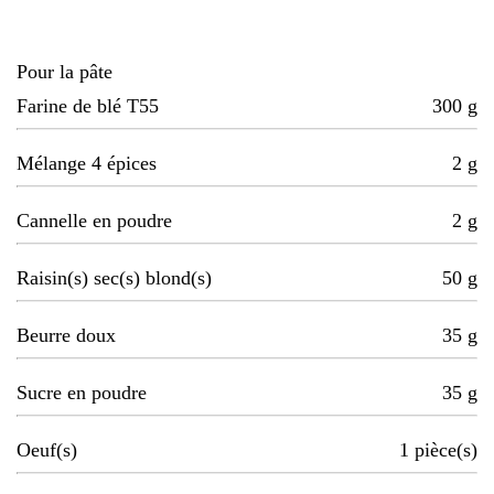
Pour la pâte
Farine de blé T55
300
g
Mélange 4 épices
2
g
Cannelle en poudre
2
g
Raisin(s) sec(s) blond(s)
50
g
Beurre doux
35
g
Sucre en poudre
35
g
Oeuf(s)
1
pièce(s)