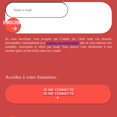
S'INSCRIRE
En vous inscrivant, vous acceptez que L’atelier des Chefs traite vos données
personnelles conformément à sa
politique de confidentialité
afin de vous adresser des
actualités, nouveautés et offres par email. Vous pouvez vous désabonner à tout
moment grâce au lien inclus dans nos e-mails.
Accédez à votre
formation :
JE ME CONNECTE
JE ME CONNECTE