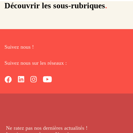
Brioches perdues
Pâtes à brioche
Brioches des rois
Découvrir les sous-rubriques
.
Suivez nous !
Suivez nous sur les réseaux :
Ne ratez pas nos dernières
actualités !