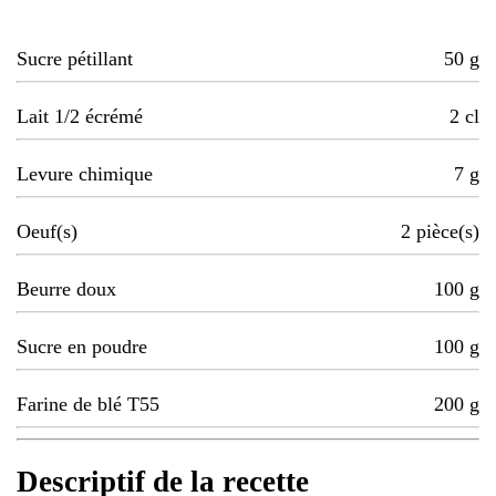
Sucre pétillant
50
g
Lait 1/2 écrémé
2
cl
Levure chimique
7
g
Oeuf(s)
2
pièce(s)
Beurre doux
100
g
Sucre en poudre
100
g
Farine de blé T55
200
g
Descriptif de la recette