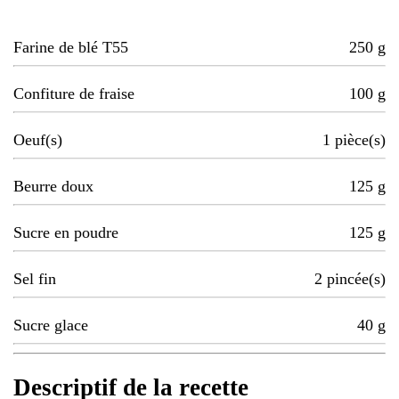
Farine de blé T55
250
g
Confiture de fraise
100
g
Oeuf(s)
1
pièce(s)
Beurre doux
125
g
Sucre en poudre
125
g
Sel fin
2
pincée(s)
Sucre glace
40
g
Descriptif de la recette