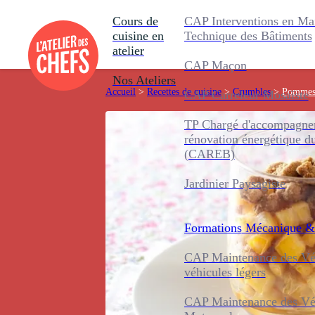
Cours de
CAP Interventions en Ma
cuisine en
Technique des Bâtiments
atelier
CAP Maçon
Nos Ateliers
Accueil
>
Recettes de cuisine
>
Crumbles
>
Pommes c
CAP Carreleur Mosaïste
TP Chargé d'accompagnem
rénovation énergétique d
(CAREB)
Jardinier Paysagiste
Formations
Mécanique &
CAP Maintenance des Véh
véhicules légers
CAP Maintenance des Véh