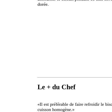
dorée.
Le + du Chef
«
Il est préférable de faire refroidir le bi
cuisson homogène.
»