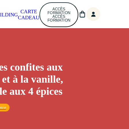
ACCÈS
CARTE
FORMATION
ILDING
ACCÈS
CADEAU
FORMATION
 confites aux
 et à la vanille,
e aux 4 épices
enne