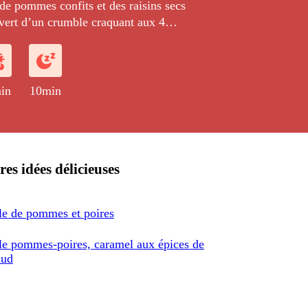
de pommes confits et des raisins secs
vert d’un crumble craquant aux 4
in
10min
res idées délicieuses
e de pommes et poires
e pommes-poires, caramel aux épices de
aud