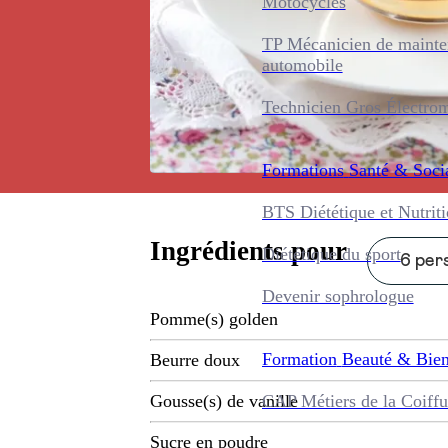
Motocycles
TP Mécanicien de maint
automobile
Technicien Gros Électro
Formations
Santé & Soci
BTS Diététique et Nutrit
Ingrédients pour
Diététique du sport
6 pers
Devenir sophrologue
Pomme(s) golden
Formation
Beauté & Bien
Beurre doux
CAP Métiers de la Coiffu
Gousse(s) de vanille
Sucre en poudre