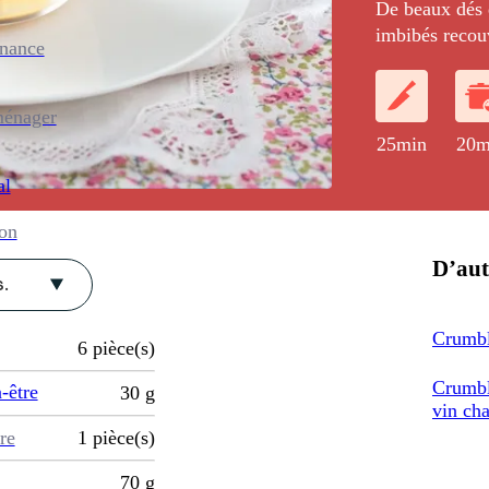
De beaux dés 
imbibés recou
enance
épices.
ménager
25min
20m
al
ion
D’aut
.
Crumbl
6
pièce(s)
Crumbl
-être
30
g
vin ch
re
1
pièce(s)
70
g