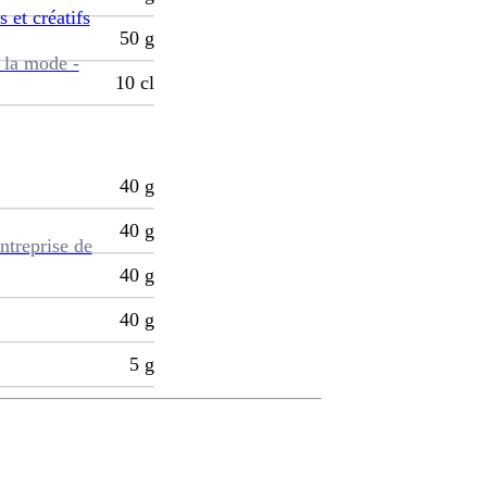
s et créatifs
50
g
 la mode -
10
cl
40
g
40
g
ntreprise de
40
g
40
g
5
g