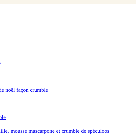
s
de noël façon crumble
ble
nille, mousse mascarpone et crumble de spéculoos