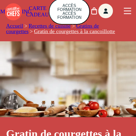
ACCÈS
CARTE
FORMATION
AMBUILDING
ACCÈS
CADEAU
FORMATION
Accueil
>
Recettes de cuisine
>
Gratins de
courgettes
>
Gratin de courgettes à la cancoillotte
Gratin de courgettes à la