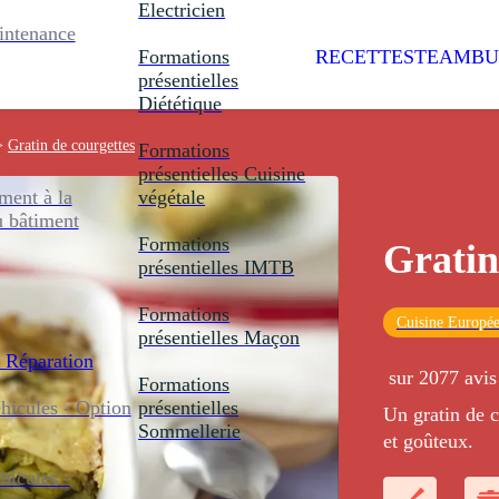
Electricien
intenance
Formations
RECETTES
TEAMBU
présentielles
Diététique
>
Gratin de courgettes
Formations
présentielles
Cuisine
ent à la
végétale
u bâtiment
Formations
Gratin
présentielles
IMTB
Formations
Cuisine Europé
présentielles
Maçon
 Réparation
sur 2077 avis
Formations
icules - Option
présentielles
Un gratin de c
Sommellerie
et goûteux.
icules -