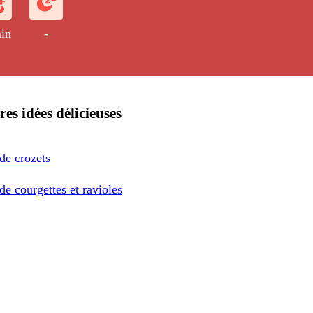
in
-
res idées délicieuses
de crozets
de courgettes et ravioles