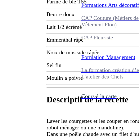
Farine de blé T55
Formations
Arts décoratif
Beurre doux
CAP Couture (Métiers de
Vêtement Flou)
Lait 1/2 écrémé
CAP Fleuriste
Emmenthal râpé
Noix de muscade râpée
Formation
Management
Sel fin
La formation création d’e
L’atelier des Chefs
Moulin à poivre
Cours à la carte
Descriptif de la recette
Laver les courgettes et les couper en ron
robot ménager ou une mandoline).
Dans une poêle chaude avec un filet d'hui