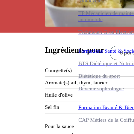
Motocycles
TP Mécanicien de maint
automobile
Technicien Gros Électro
Ingrédients pour
Formations
Santé & Soci
6 pers
BTS Diététique et Nutrit
Courgette(s)
Diététique du sport
Aromate(s) ail, thym, laurier
Devenir sophrologue
Huile d'olive
Sel fin
Formation
Beauté & Bien
CAP Métiers de la Coiffu
Pour la sauce