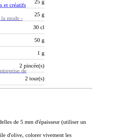
25
g
s et créatifs
25
g
 la mode -
30
cl
50
g
1
g
2
pincée(s)
ntreprise de
2
tour(s)
delles de 5 mm d'épaisseur (utiliser un
le d'olive, colorer vivement les