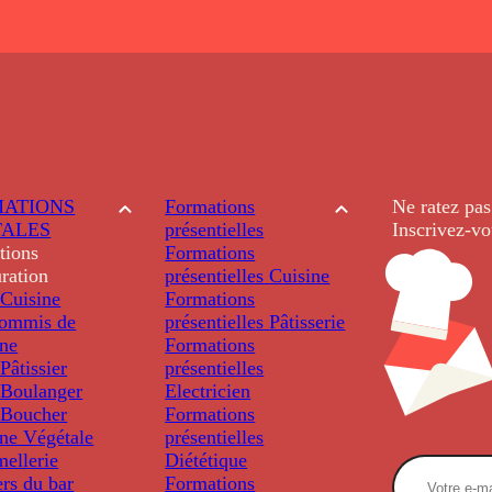
ATIONS
Formations
Ne ratez pas
TALES
présentielles
Inscrivez-vo
tions
Formations
ration
présentielles
Cuisine
Cuisine
Formations
ommis de
présentielles
Pâtisserie
ine
Formations
âtissier
présentielles
Boulanger
Electricien
Boucher
Formations
ine Végétale
présentielles
ellerie
Diététique
rs du bar
Formations