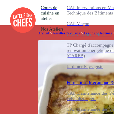
Cours de
CAP Interventions en Ma
cuisine en
Technique des Bâtiments
atelier
CAP Maçon
Nos Ateliers
Accueil
>
Recettes de cuisine
>
Gratins de légumes
CAP Carreleur Mosaïste
TP Chargé d'accompagnem
rénovation énergétique d
(CAREB)
Jardinier Paysagiste
Formations
Mécanique &
CAP Maintenance des Véh
véhicules légers
CAP Maintenance des Véh