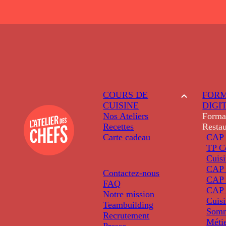
COURS DE
FORM
CUISINE
DIGI
Nos Ateliers
Forma
Recettes
Restau
Carte cadeau
CAP 
TP C
Cuis
CAP P
Contactez-nous
CAP 
FAQ
CAP 
Notre mission
Cuis
Teambuilding
Somm
Recrutement
Métie
Presse