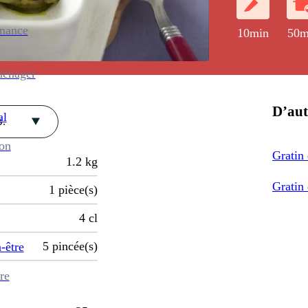
enance
10min
50m
ménager
D’aut
al
.
ion
Gratin 
1.2
kg
Gratin 
1
pièce(s)
4
cl
5
pincée(s)
-être
re