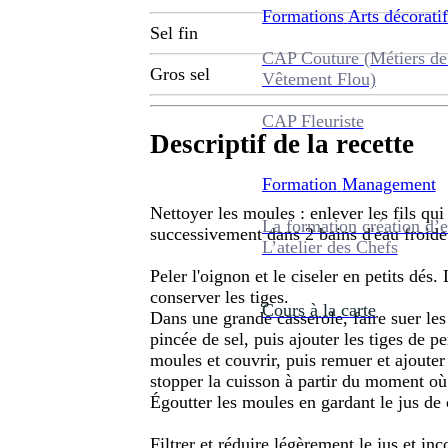
Formations
Arts décoratif
Sel fin
CAP Couture (Métiers de
Gros sel
Vêtement Flou)
CAP Fleuriste
Descriptif de la recette
Formation
Management
Nettoyer les moules : enlever les fils qui l
La formation création d’e
successivement dans 2 bains d'eau froide 
L’atelier des Chefs
Peler l'oignon et le ciseler en petits dés. 
conserver les tiges.
Cours à la carte
Dans une grande casserole, faire suer les
pincée de sel, puis ajouter les tiges de pe
moules et couvrir, puis remuer et ajouter
stopper la cuisson à partir du moment où
Égoutter les moules en gardant le jus de 
Filtrer et réduire légèrement le jus et in