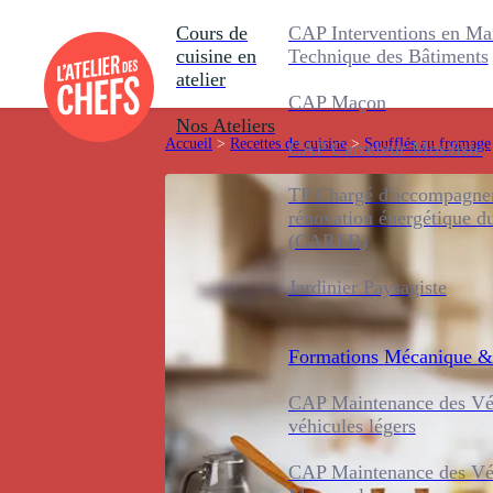
Cours de
CAP Interventions en Ma
cuisine en
Technique des Bâtiments
atelier
CAP Maçon
Nos Ateliers
Accueil
>
Recettes de cuisine
>
Soufflés au fromage
CAP Carreleur Mosaïste
TP Chargé d'accompagnem
rénovation énergétique d
(CAREB)
Jardinier Paysagiste
Formations
Mécanique &
CAP Maintenance des Véh
véhicules légers
CAP Maintenance des Véh