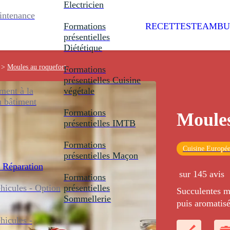
Electricien
intenance
Formations
RECETTES
TEAMBU
présentielles
Diététique
>
Moules au roquefort
Formations
présentielles
Cuisine
ent à la
végétale
u bâtiment
Formations
Moules
présentielles
IMTB
Formations
Cuisine Europé
présentielles
Maçon
 Réparation
sur 145 avis
Formations
icules - Option
présentielles
Succulentes m
Sommellerie
puis aromatisé
icules -