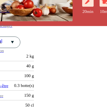
enance
20min
10m
ménager
al
.
ion
2
kg
40
g
100
g
0.3
botte(s)
-être
150
g
re
50
cl