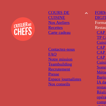
COURS DE
FORM
CUISINE
DIGI
Nos Ateliers
Forma
Recettes
Restau
Carte cadeau
CAP 
TP C
Cuis
CAP P
Contactez-nous
CAP 
FAQ
CAP 
Notre mission
Cuis
Teambuilding
Somm
Recrutement
Métie
Presse
Baris
Espace journalistes
IA da
Nos conseils
resta
Réali
opéra
comp