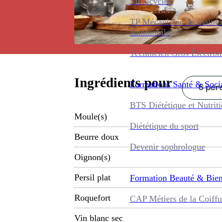
Motocycles
TP Mécanicien de maint
automobile
Technicien Gros Électro
Ingrédients pour
Formations
Santé & Soci
6 pers
BTS Diététique et Nutrit
Moule(s)
Diététique du sport
Beurre doux
Devenir sophrologue
Oignon(s)
Persil plat
Formation
Beauté & Bien
Roquefort
CAP Métiers de la Coiffu
Vin blanc sec