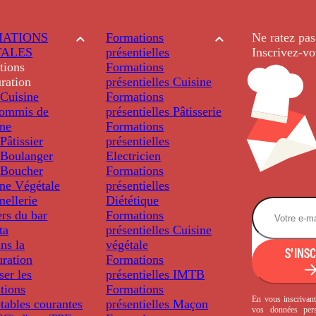
ATIONS
Formations
Ne ratez pas
TALES
présentielles
Inscrivez-vo
tions
Formations
ration
présentielles
Cuisine
Cuisine
Formations
ommis de
présentielles
Pâtisserie
ine
Formations
âtissier
présentielles
Boulanger
Electricien
Boucher
Formations
ine Végétale
présentielles
ellerie
Diététique
rs du bar
Formations
ta
présentielles
Cuisine
ns la
végétale
S'INS
uration
Formations
ser les
présentielles
IMTB
tions
Formations
En vous inscrivant
tables courantes
présentielles
Maçon
vos données per