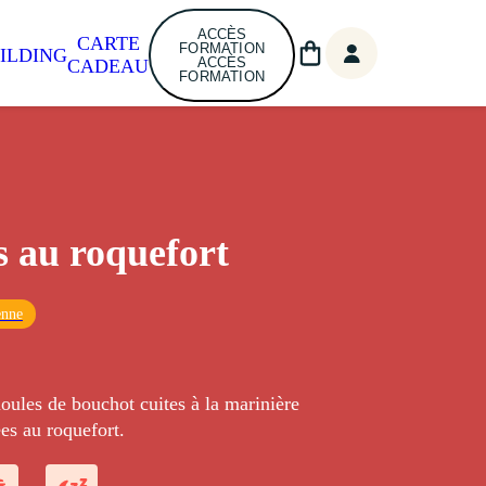
ACCÈS
CARTE
FORMATION
ILDING
ACCÈS
CADEAU
FORMATION
 au roquefort
enne
oules de bouchot cuites à la marinière
es au roquefort.