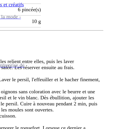
s et créatifs
6
pincée(s)
 la mode -
10
g
es relient entre elles, puis les laver
ntreprise de
salée. Les réserver ensuite au frais.
Laver le persil, l'effeuiller et le hacher finement,
 oignons sans coloration avec le beurre et une
rsil et le vin blanc. Dès ébullition, ajouter les
 le persil. Cuire à nouveau pendant 2 min, puis
 les moules sont ouvertes.
cuisson.
corporer le roquefort. Lorsque ce dernier a