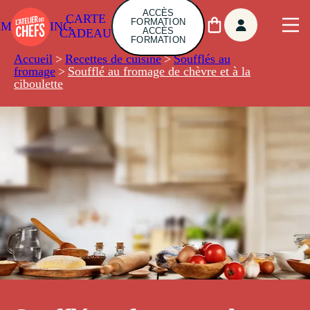
ACCÈS
CARTE
FORMATION
AMBUILDING
ACCÈS
CADEAU
FORMATION
Accueil
>
Recettes de cuisine
>
Soufflés au
fromage
>
Soufflé au fromage de chèvre et à la
ciboulette