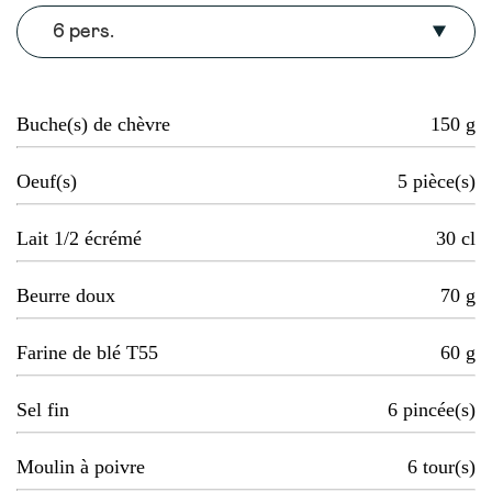
6 pers.
Buche(s) de chèvre
150
g
Oeuf(s)
5
pièce(s)
Lait 1/2 écrémé
30
cl
Beurre doux
70
g
Farine de blé T55
60
g
Sel fin
6
pincée(s)
Moulin à poivre
6
tour(s)