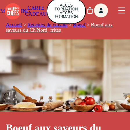
ACCÈS
CARTE
FORMATION
AMBUILDING
ACCÈS
CADEAU
FORMATION
Accueil
>
Recettes de cuisine
>
Boeuf
>
Boeuf aux
saveurs du Ch'Nord, frites
Boeuf aux saveurs du