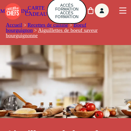
ACCÈS
CARTE
FORMATION
AMBUILDING
ACCÈS
CADEAU
FORMATION
Accueil
>
Recettes de cuisine
>
Boeuf
bourguignon
>
Aiguillettes de boeuf saveur
bourguignonne