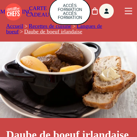
ACCÈS
CARTE
FORMATION
AMBUILDING
ACCÈS
CADEAU
FORMATION
Accueil
>
Recettes de cuisine
>
Langues de
boeuf
>
Daube de boeuf irlandaise
Daube de boeuf irlandaise