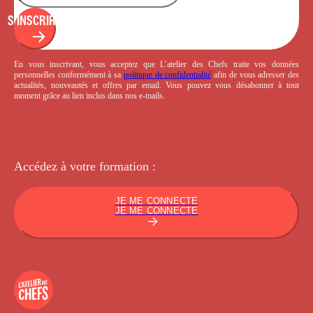
S'INSCRIRE
En vous inscrivant, vous acceptez que L’atelier des Chefs traite vos données
personnelles conformément à sa
politique de confidentialité
afin de vous adresser des
actualités, nouveautés et offres par email. Vous pouvez vous désabonner à tout
moment grâce au lien inclus dans nos e-mails.
Accédez à votre
formation :
JE ME CONNECTE
JE ME CONNECTE