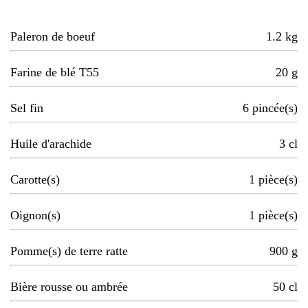
Paleron de boeuf
1.2
kg
Farine de blé T55
20
g
Sel fin
6
pincée(s)
Huile d'arachide
3
cl
Carotte(s)
1
pièce(s)
Oignon(s)
1
pièce(s)
Pomme(s) de terre ratte
900
g
Bière rousse ou ambrée
50
cl