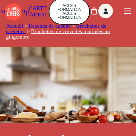
ACCÈS
CARTE
FORMATION
AMBUILDING
ACCÈS
CADEAU
FORMATION
Accueil
>
Recettes de cuisine
>
Brochettes de
crevettes
>
Brochettes de crevettes marinées au
gingembre