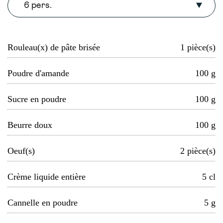
6 pers.
Rouleau(x) de pâte brisée
1
pièce(s)
Poudre d'amande
100
g
Sucre en poudre
100
g
Beurre doux
100
g
Oeuf(s)
2
pièce(s)
Crème liquide entière
5
cl
Cannelle en poudre
5
g