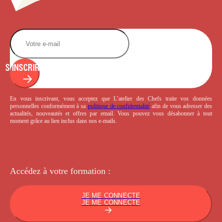
S'INSCRIRE
En vous inscrivant, vous acceptez que L’atelier des Chefs traite vos données
personnelles conformément à sa
politique de confidentialité
afin de vous adresser des
actualités, nouveautés et offres par email. Vous pouvez vous désabonner à tout
moment grâce au lien inclus dans nos e-mails.
Accédez à votre
formation :
JE ME CONNECTE
JE ME CONNECTE