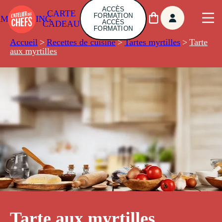
ACCÈS
CARTE
FORMATION
AMBUILDING
ACCÈS
CADEAU
FORMATION
Accueil
>
Recettes de cuisine
>
Tartes myrtilles
>
Tarte
aux myrtilles
Tarte aux myrtilles