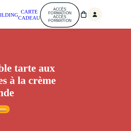
ACCÈS
CARTE
FORMATION
ILDING
ACCÈS
CADEAU
FORMATION
ble tarte aux
s à la crème
nde
enne