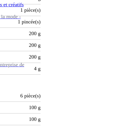
s et créatifs
1
pièce(s)
 la mode -
1
pincée(s)
200
g
200
g
200
g
ntreprise de
4
g
6
pièce(s)
100
g
100
g