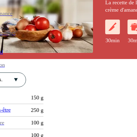
La recette de 
crème d'aman
enance
ménager
30min
30m
al
ion
.
150
g
-être
250
g
re
100
g
100
g