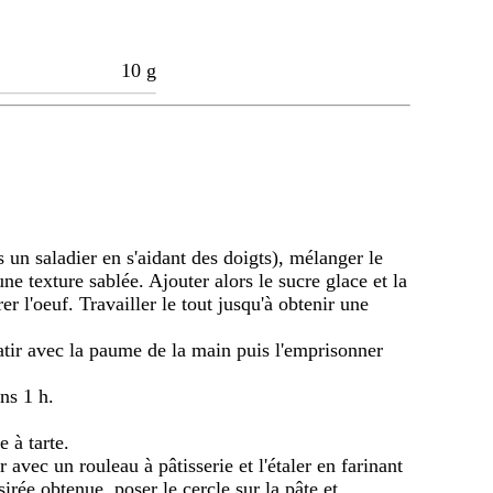
10
g
 un saladier en s'aidant des doigts), mélanger le
 une texture sablée. Ajouter alors le sucre glace et la
 l'oeuf. Travailler le tout jusqu'à obtenir une
latir avec la paume de la main puis l'emprisonner
ns 1 h.
 à tarte.
er avec un rouleau à pâtisserie et l'étaler en farinant
sirée obtenue, poser le cercle sur la pâte et