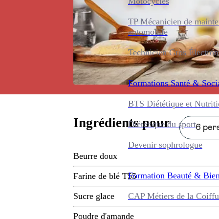
Motocycles
TP Mécanicien de maint
automobile
Technicien Gros Électro
Formations
Santé & Soci
BTS Diététique et Nutrit
Ingrédients pour
Diététique du sport
6 pers
Devenir sophrologue
Beurre doux
Formation
Beauté & Bien
Farine de blé T55
CAP Métiers de la Coiffu
Sucre glace
Poudre d'amande