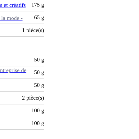
175
g
s et créatifs
65
g
 la mode -
1
pièce(s)
50
g
ntreprise de
50
g
50
g
2
pièce(s)
100
g
100
g