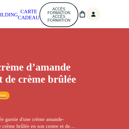
ACCÈS
CARTE
FORMATION
ILDING
ACCÈS
CADEAU
FORMATION
 crème d’amande
et de crème brûlée
enne
lée garnie d'une crème amande-
e crème brûlée en son centre et de