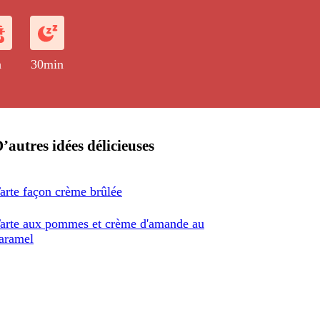
îches.
h
30min
’autres idées délicieuses
arte façon crème brûlée
arte aux pommes et crème d'amande au
aramel