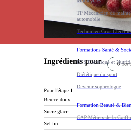
Motocycles
TP Mécanicien de maint
automobile
Technicien Gros Électro
Formations
Santé & Soci
Ingrédients pour
BTS Diététique et Nutrit
6 pers
Diététique du sport
Devenir sophrologue
Pour l'étape 1
Beurre doux
Formation
Beauté & Bien
Sucre glace
CAP Métiers de la Coiffu
Sel fin