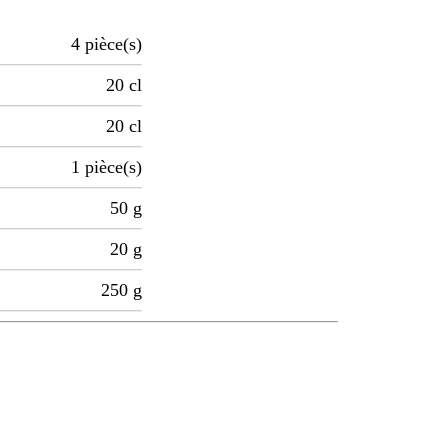
4
pièce(s)
20
cl
20
cl
1
pièce(s)
50
g
20
g
250
g