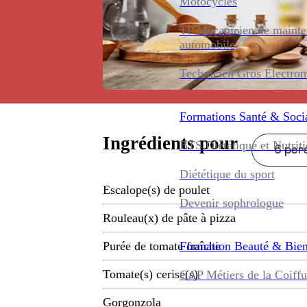
Motocycles
TP Mécanicien de maint
automobile
Technicien Gros Électro
Formations
Santé & Soci
Ingrédients pour
BTS Diététique et Nutrit
6 pers
Diététique du sport
Escalope(s) de poulet
Devenir sophrologue
Rouleau(x) de pâte à pizza
Formation
Beauté & Bien
Purée de tomate fraîche
Tomate(s) cerise(s)
CAP Métiers de la Coiffu
Gorgonzola