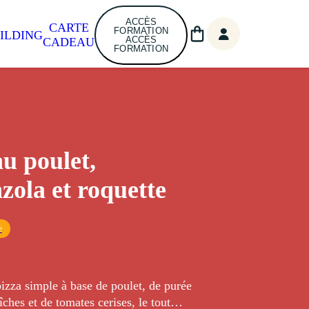
ACCÈS
CARTE
FORMATION
ILDING
ACCÈS
CADEAU
FORMATION
au poulet,
zola et roquette
e
izza simple à base de poulet, de purée
îches et de tomates cerises, le tout