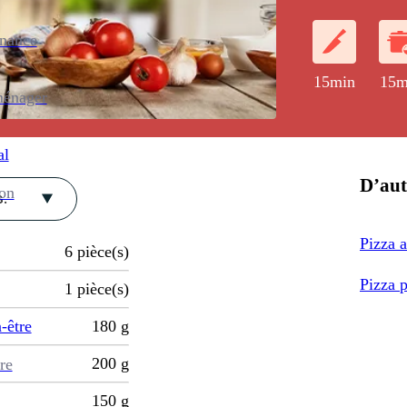
agrémenté de g
enance
15min
15m
ménager
al
D’aut
ion
.
Pizza 
6
pièce(s)
Pizza p
1
pièce(s)
-être
180
g
200
g
re
150
g