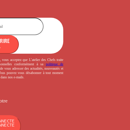
CRIRE
, vous acceptez que L’atelier des Chefs traite
sonnelles conformément à sa
politique de
de vous adresser des actualités, nouveautés et
 Vous pouvez vous désabonner à tout moment
s dans nos e-mails.
otre
NNECTE
NNECTE