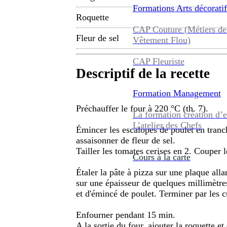
Formations
Arts décoratif
Roquette
CAP Couture (Métiers de
Fleur de sel
Vêtement Flou)
CAP Fleuriste
Descriptif de la recette
Formation
Management
Préchauffer le four à 220 °C (th. 7).
La formation création d’e
L’atelier des Chefs
Émincer les escalopes de poulet en tranc
assaisonner de fleur de sel.
Tailler les tomates cerises en 2. Couper 
Cours à la carte
Étaler la pâte à pizza sur une plaque alla
sur une épaisseur de quelques millimètres
et d'émincé de poulet. Terminer par les 
Enfourner pendant 15 min.
A la sortie du four, ajouter la roquette e