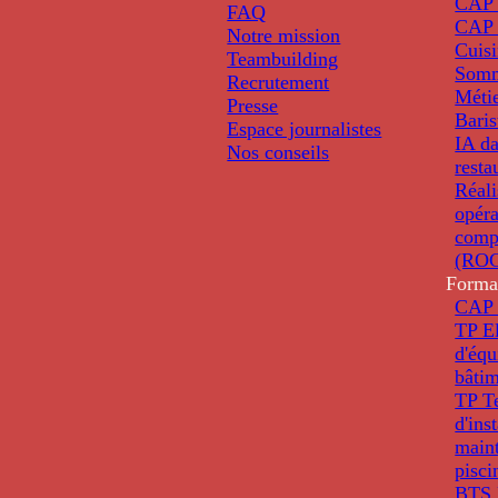
CAP 
FAQ
CAP 
Notre mission
Cuis
Teambuilding
Somm
Recrutement
Métie
Presse
Baris
Espace journalistes
IA da
Nos conseils
resta
Réali
opéra
comp
(ROC
Forma
CAP 
TP El
d'éq
bâti
TP T
d'ins
main
pisci
BTS 