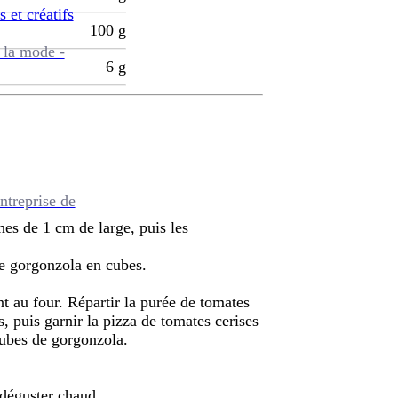
s et créatifs
100
g
 la mode -
6
g
ntreprise de
hes de 1 cm de large, puis les
le gorgonzola en cubes.
nt au four. Répartir la purée de tomates
, puis garnir la pizza de tomates cerises
cubes de gorgonzola.
t déguster chaud.