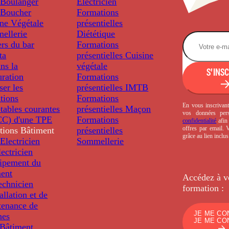
Boulanger
Electricien
Boucher
Formations
ine Végétale
présentielles
ellerie
Diététique
rs du bar
Formations
ta
présentielles
Cuisine
ns la
végétale
S'INS
uration
Formations
ser les
présentielles
IMTB
tions
Formations
En vous inscrivant
tables courantes
présentielles
Maçon
vos données per
C) d'une TPE
Formations
confidentialité
afin 
offres par email.
tions
Bâtiment
présentielles
grâce au lien inclu
Electricien
Sommellerie
ectricien
uipement du
ment
Accédez à v
echnicien
formation :
tallation et de
tenance de
JE ME CO
nes
JE ME CO
Bâtiment