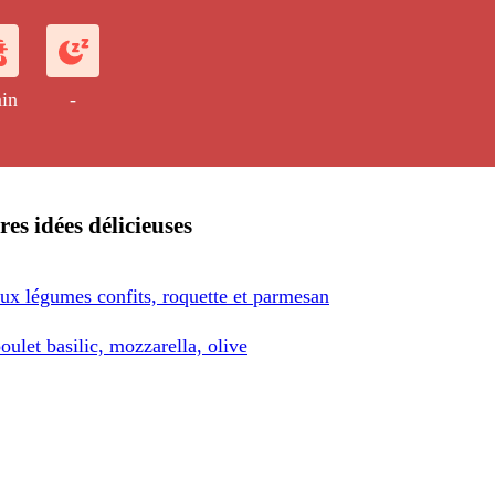
orgonzola et la roquette.
in
-
res idées délicieuses
aux légumes confits, roquette et parmesan
oulet basilic, mozzarella, olive