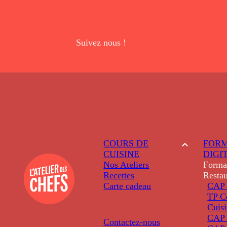
Suivez nous !
COURS DE
FORM
CUISINE
DIGI
Nos Ateliers
Forma
Recettes
Restau
Carte cadeau
CAP 
TP C
Cuis
CAP P
Contactez-nous