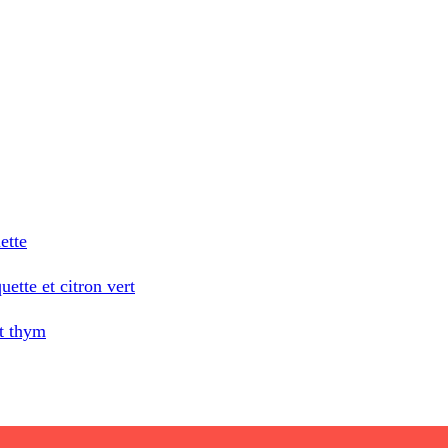
ette
uette et citron vert
et thym