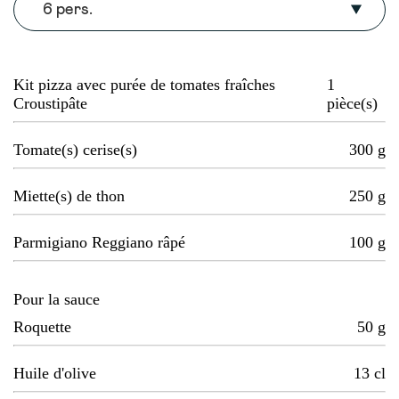
6 pers.
Kit pizza avec purée de tomates fraîches
1
Croustipâte
pièce(s)
Tomate(s) cerise(s)
300
g
Miette(s) de thon
250
g
Parmigiano Reggiano râpé
100
g
Pour la sauce
Roquette
50
g
Huile d'olive
13
cl