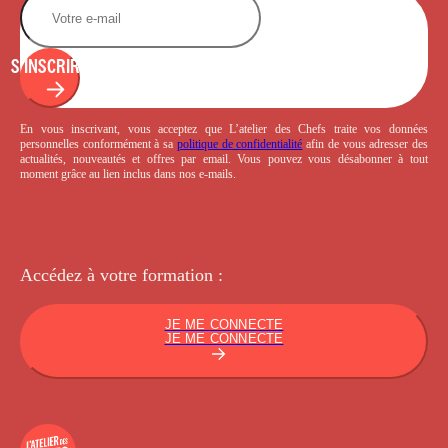
S'INSCRIRE
En vous inscrivant, vous acceptez que L’atelier des Chefs traite vos données
personnelles conformément à sa
politique de confidentialité
afin de vous adresser des
actualités, nouveautés et offres par email. Vous pouvez vous désabonner à tout
moment grâce au lien inclus dans nos e-mails.
Accédez à votre
formation :
JE ME CONNECTE
JE ME CONNECTE