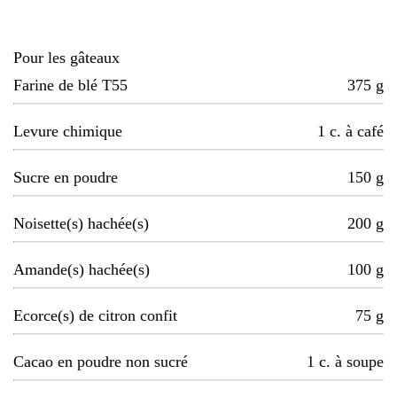
Pour les gâteaux
Farine de blé T55
375
g
Levure chimique
1
c. à café
Sucre en poudre
150
g
Noisette(s) hachée(s)
200
g
Amande(s) hachée(s)
100
g
Ecorce(s) de citron confit
75
g
Cacao en poudre non sucré
1
c. à soupe