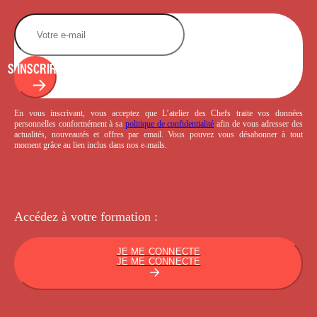
S'INSCRIRE
En vous inscrivant, vous acceptez que L’atelier des Chefs traite vos données
personnelles conformément à sa
politique de confidentialité
afin de vous adresser des
actualités, nouveautés et offres par email. Vous pouvez vous désabonner à tout
moment grâce au lien inclus dans nos e-mails.
Accédez à votre
formation :
JE ME CONNECTE
JE ME CONNECTE