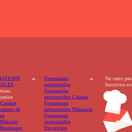
ATIONS
Formations
Ne ratez pas
TALES
présentielles
Inscrivez-vo
tions
Formations
ration
présentielles
Cuisine
Cuisine
Formations
ommis de
présentielles
Pâtisserie
ine
Formations
âtissier
présentielles
Boulanger
Electricien