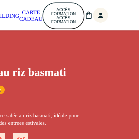
ACCÈS
CARTE
FORMATION
ILDING
ACCÈS
CADEAU
FORMATION
au riz basmati
e
ce salée au riz basmati, idéale pour
es entrées estivales.