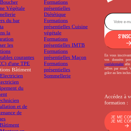
Boucher
Formations
ine Végétale
présentielles
ellerie
Diététique
rs du bar
Formations
ta
présentielles
Cuisine
ns la
végétale
S'INS
uration
Formations
ser les
présentielles
IMTB
tions
Formations
En vous inscrivant
tables courantes
présentielles
Maçon
vos données per
C) d'une TPE
Formations
confidentialité
afin 
offres par email.
tions
Bâtiment
présentielles
grâce au lien inclu
Electricien
Sommellerie
ectricien
uipement du
ment
Accédez à v
echnicien
formation :
tallation et de
tenance de
JE ME CO
nes
JE ME CO
Bâtiment
Monteur en