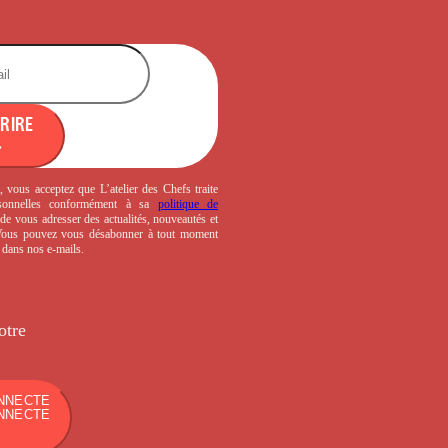
CRIRE
, vous acceptez que L’atelier des Chefs traite
sonnelles conformément à sa
politique de
de vous adresser des actualités, nouveautés et
 Vous pouvez vous désabonner à tout moment
s dans nos e-mails.
otre
NNECTE
NNECTE