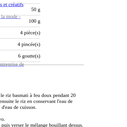
s et créatifs
50
g
 la mode -
100
g
4
pièce(s)
4
pincée(s)
6
goutte(s)
ntreprise de
re le riz basmati à feu doux pendant 20
nsuite le riz en conservant l'eau de
 d'eau de cuisson.
yo.
, puis verser le mélange bouillant dessus.