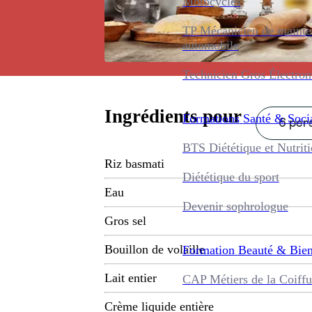
Motocycles
TP Mécanicien de maint
automobile
Technicien Gros Électro
Ingrédients pour
Formations
Santé & Soci
6 pers
BTS Diététique et Nutrit
Riz basmati
Diététique du sport
Eau
Devenir sophrologue
Gros sel
Bouillon de volaille
Formation
Beauté & Bien
Lait entier
CAP Métiers de la Coiffu
Crème liquide entière