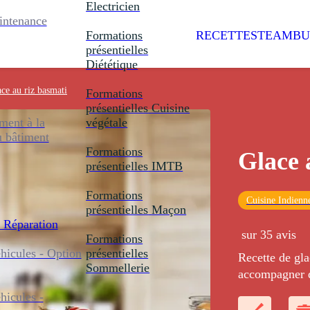
Electricien
intenance
Formations
RECETTES
TEAMBU
présentielles
Diététique
ce au riz basmati
Formations
présentielles
Cuisine
ent à la
végétale
u bâtiment
Formations
Glace 
présentielles
IMTB
Formations
Cuisine Indienn
présentielles
Maçon
 Réparation
sur 35 avis
Formations
icules - Option
présentielles
Recette de gla
Sommellerie
accompagner d
icules -