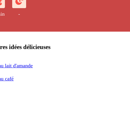
in
-
res idées délicieuses
au lait d'amande
au café