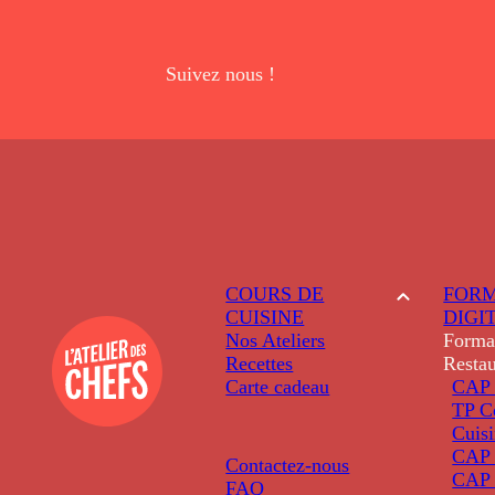
Suivez nous !
COURS DE
FORM
CUISINE
DIGI
Nos Ateliers
Forma
Recettes
Restau
Carte cadeau
CAP 
TP C
Cuis
CAP P
Contactez-nous
CAP 
FAQ