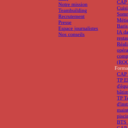
CAP 
Notre mission
Cuis
Teambuilding
Somm
Recrutement
Métie
Presse
Baris
Espace journalistes
IA da
Nos conseils
resta
Réali
opéra
comp
(ROC
Forma
CAP 
TP El
d'éq
bâti
TP T
d'ins
main
pisci
BTS 
CAP 