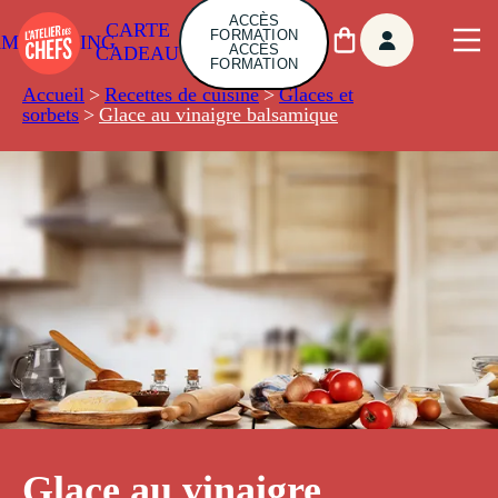
ACCÈS
CARTE
FORMATION
AMBUILDING
ACCÈS
CADEAU
FORMATION
Accueil
>
Recettes de cuisine
>
Glaces et
sorbets
>
Glace au vinaigre balsamique
Glace au vinaigre