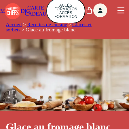
ACCÈS
CARTE
FORMATION
AMBUILDING
ACCÈS
CADEAU
FORMATION
Accueil
>
Recettes de cuisine
>
Glaces et
sorbets
>
Glace au fromage blanc
Glace au fromage blanc