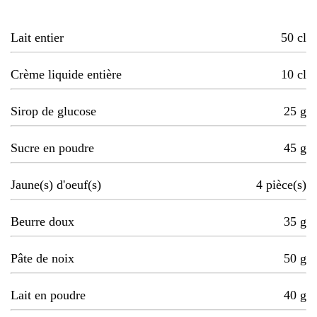
Lait entier
50
cl
Crème liquide entière
10
cl
Sirop de glucose
25
g
Sucre en poudre
45
g
Jaune(s) d'oeuf(s)
4
pièce(s)
Beurre doux
35
g
Pâte de noix
50
g
Lait en poudre
40
g