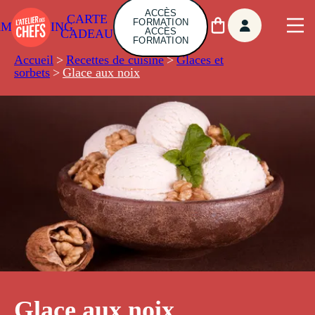
ACCÈS
CARTE
FORMATION
AMBUILDING
ACCÈS
CADEAU
FORMATION
Accueil
>
Recettes de cuisine
>
Glaces et
sorbets
>
Glace aux noix
Glace aux noix