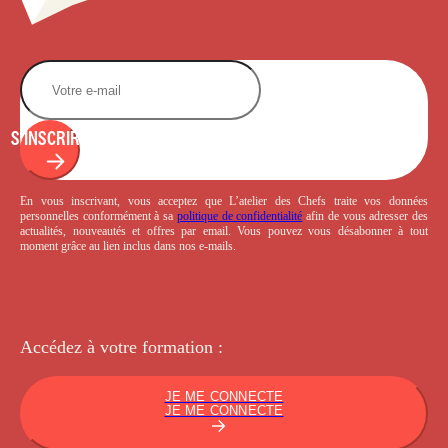
S'INSCRIRE
En vous inscrivant, vous acceptez que L’atelier des Chefs traite vos données
personnelles conformément à sa
politique de confidentialité
afin de vous adresser des
actualités, nouveautés et offres par email. Vous pouvez vous désabonner à tout
moment grâce au lien inclus dans nos e-mails.
Accédez à votre
formation :
JE ME CONNECTE
JE ME CONNECTE