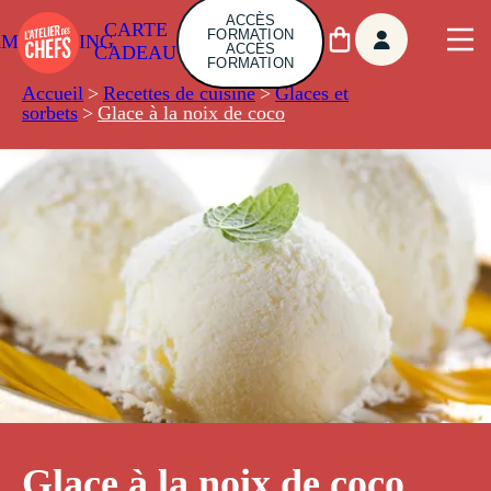
ACCÈS
CARTE
FORMATION
AMBUILDING
ACCÈS
CADEAU
FORMATION
Accueil
>
Recettes de cuisine
>
Glaces et
sorbets
>
Glace à la noix de coco
Glace à la noix de coco