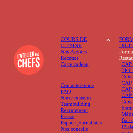
COURS DE
FORM
CUISINE
DIGI
Nos Ateliers
Forma
Recettes
Restau
Carte cadeau
CAP 
TP C
Cuis
CAP P
Contactez-nous
CAP 
FAQ
CAP 
Notre mission
Cuis
Teambuilding
Somm
Recrutement
Métie
Presse
Baris
Espace journalistes
IA da
Nos conseils
resta