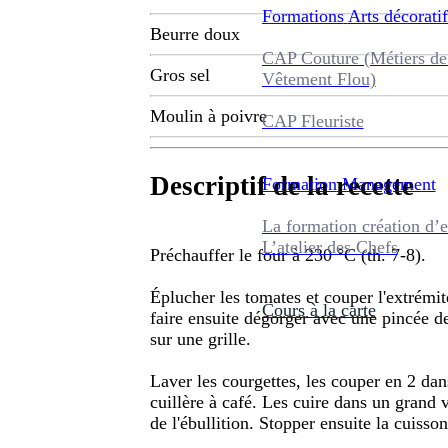
Formations
Arts décoratif
Beurre doux
CAP Couture (Métiers de
Gros sel
Vêtement Flou)
Moulin à poivre
CAP Fleuriste
Descriptif de la recette
Formation
Management
La formation création d’e
L’atelier des Chefs
Préchauffer le four à 230 °C (th. 7-8).
Éplucher les tomates et couper l'extrémité
Cours à la carte
faire ensuite dégorger avec une pincée de
sur une grille.
Laver les courgettes, les couper en 2 dan
cuillère à café. Les cuire dans un grand 
de l'ébullition. Stopper ensuite la cuisso