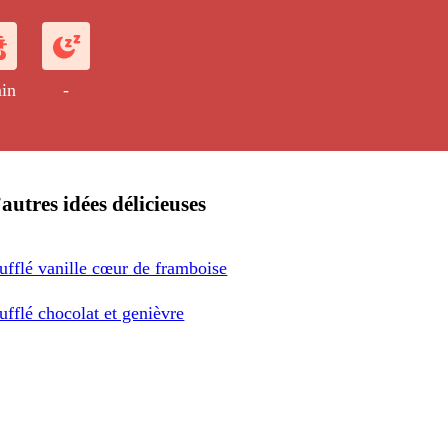
in
-
autres idées délicieuses
ufflé vanille cœur de framboise
ufflé chocolat et genièvre