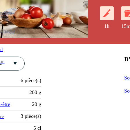
enance
1h
15m
ménager
al
D’
ion
.
So
6
pièce(s)
So
200
g
-être
20
g
3
pièce(s)
re
5
cl