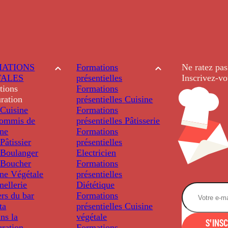
ATIONS
Formations
Ne ratez pas
TALES
présentielles
Inscrivez-vo
tions
Formations
ration
présentielles
Cuisine
Cuisine
Formations
ommis de
présentielles
Pâtisserie
ine
Formations
âtissier
présentielles
Boulanger
Electricien
Boucher
Formations
ine Végétale
présentielles
ellerie
Diététique
rs du bar
Formations
ta
présentielles
Cuisine
ns la
végétale
S'INS
uration
Formations