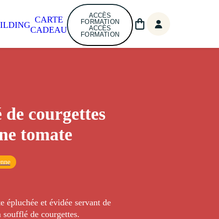
ACCÈS
CARTE
FORMATION
ILDING
ACCÈS
CADEAU
FORMATION
é de courgettes
ne tomate
enne
e épluchée et évidée servant de
 soufflé de courgettes.