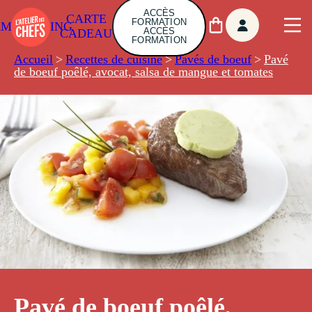
ACCÈS
CARTE
FORMATION
AMBUILDING
ACCÈS
CADEAU
FORMATION
Accueil
>
Recettes de cuisine
>
Pavés de boeuf
>
Pavé
de boeuf poêlé, avocat, salsa de mangue et tomates
Pavé de boeuf poêlé,