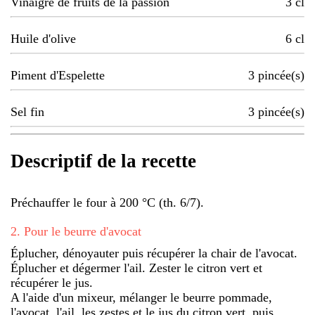
Vinaigre de fruits de la passion
3
cl
Huile d'olive
6
cl
Piment d'Espelette
3
pincée(s)
Sel fin
3
pincée(s)
Descriptif de la recette
Préchauffer le four à 200 °C (th. 6/7).
2
.
Pour le beurre d'avocat
Éplucher, dénoyauter puis récupérer la chair de l'avocat.
Éplucher et dégermer l'ail. Zester le citron vert et
récupérer le jus.
A l'aide d'un mixeur, mélanger le beurre pommade,
l'avocat, l'ail, les zestes et le jus du citron vert, puis