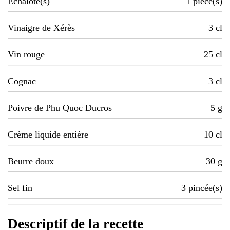
Echalote(s)
1
pièce(s)
Vinaigre de Xérès
3
cl
Vin rouge
25
cl
Cognac
3
cl
Poivre de Phu Quoc Ducros
5
g
Crème liquide entière
10
cl
Beurre doux
30
g
Sel fin
3
pincée(s)
Descriptif de la recette