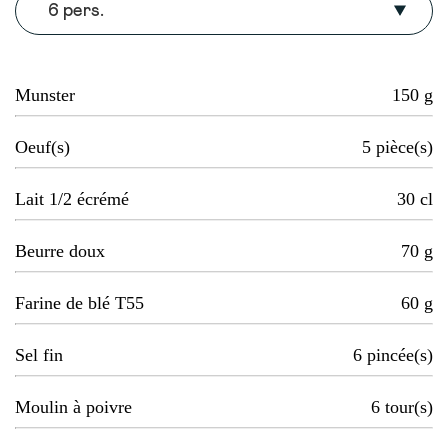
6 pers.
Munster
150
g
Oeuf(s)
5
pièce(s)
Lait 1/2 écrémé
30
cl
Beurre doux
70
g
Farine de blé T55
60
g
Sel fin
6
pincée(s)
Moulin à poivre
6
tour(s)