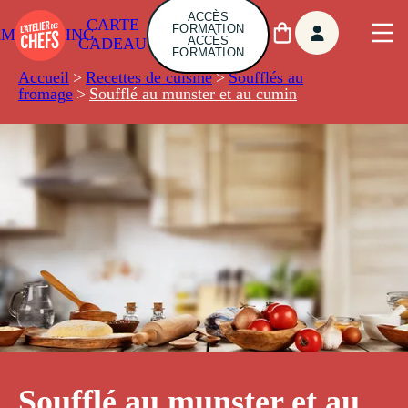
ACCÈS
CARTE
FORMATION
AMBUILDING
ACCÈS
CADEAU
FORMATION
Accueil
>
Recettes de cuisine
>
Soufflés au
fromage
>
Soufflé au munster et au cumin
Soufflé au munster et au