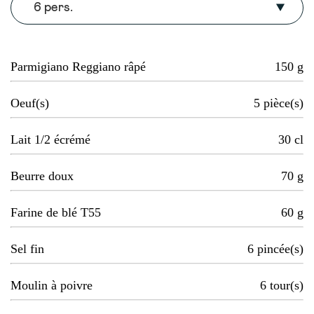
6 pers.
Parmigiano Reggiano râpé
150
g
Oeuf(s)
5
pièce(s)
Lait 1/2 écrémé
30
cl
Beurre doux
70
g
Farine de blé T55
60
g
Sel fin
6
pincée(s)
Moulin à poivre
6
tour(s)