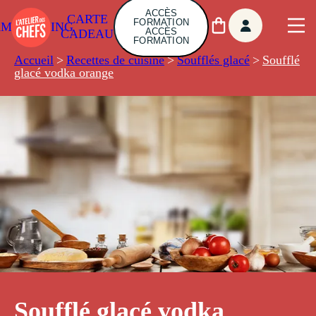
ACCÈS
CARTE
FORMATION
AMBUILDING
ACCÈS
CADEAU
FORMATION
Accueil
>
Recettes de cuisine
>
Soufflés glacé
>
Soufflé
glacé vodka orange
Soufflé glacé vodka