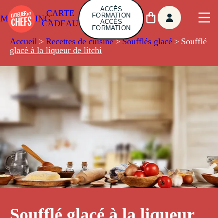
ACCÈS
CARTE
FORMATION
AMBUILDING
ACCÈS
CADEAU
FORMATION
Accueil
>
Recettes de cuisine
>
Soufflés glacé
>
Soufflé
glacé à la liqueur de litchi
Soufflé glacé à la liqueur