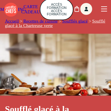
ACCÈS
CARTE
FORMATION
AMBUILDING
ACCÈS
CADEAU
FORMATION
Accueil
>
Recettes de cuisine
>
Soufflés glacé
>
Soufflé
glacé à la Chartreuse verte
Soufflé glacé à la