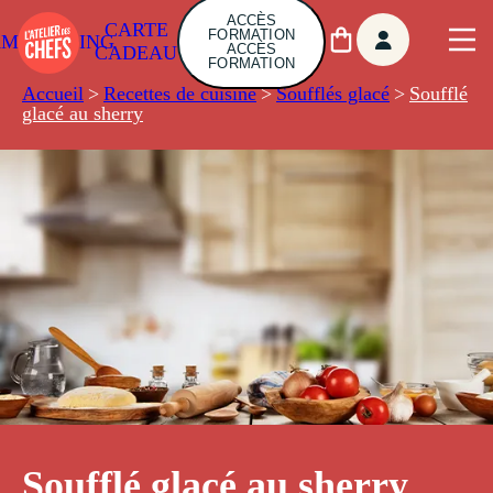
ACCÈS
CARTE
FORMATION
AMBUILDING
ACCÈS
CADEAU
FORMATION
Accueil
>
Recettes de cuisine
>
Soufflés glacé
>
Soufflé
glacé au sherry
Soufflé glacé au sherry