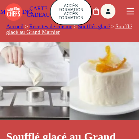
ACCÈS
CARTE
FORMATION
AMBUILDING
ACCÈS
CADEAU
FORMATION
Accueil
>
Recettes de cuisine
>
Soufflés glacé
>
Soufflé
glacé au Grand Marnier
Soufflé glacé au Grand