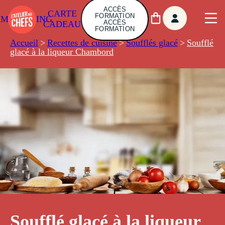
ACCÈS
CARTE
FORMATION
AMBUILDING
ACCÈS
CADEAU
FORMATION
Accueil
>
Recettes de cuisine
>
Soufflés glacé
>
Soufflé
glacé à la liqueur Chambord
Soufflé glacé à la liqueur