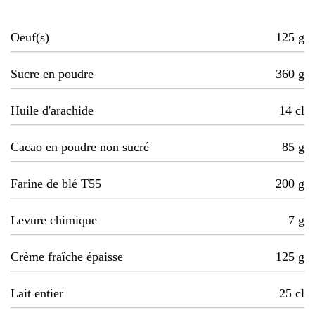
Oeuf(s)
125
g
Sucre en poudre
360
g
Huile d'arachide
14
cl
Cacao en poudre non sucré
85
g
Farine de blé T55
200
g
Levure chimique
7
g
Crème fraîche épaisse
125
g
Lait entier
25
cl