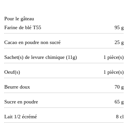
Pour le gâteau
Farine de blé T55
95
g
Cacao en poudre non sucré
25
g
Sachet(s) de levure chimique (11g)
1
pièce(s)
Oeuf(s)
1
pièce(s)
Beurre doux
70
g
Sucre en poudre
65
g
Lait 1/2 écrémé
8
cl