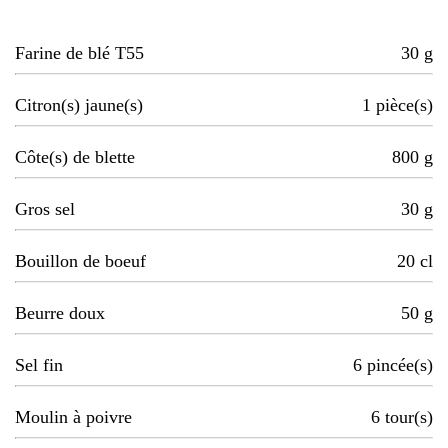
Farine de blé T55
30
g
Citron(s) jaune(s)
1
pièce(s)
Côte(s) de blette
800
g
Gros sel
30
g
Bouillon de boeuf
20
cl
Beurre doux
50
g
Sel fin
6
pincée(s)
Moulin à poivre
6
tour(s)