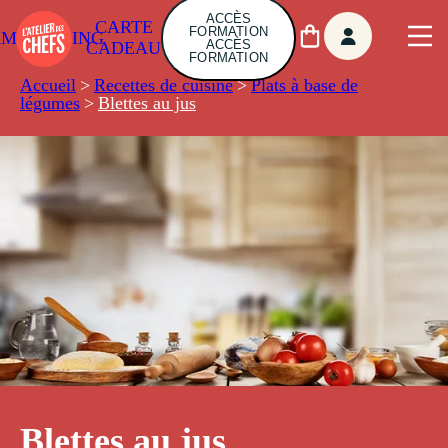
ACCÈS
CARTE
FORMATION
AMBUILDING
ACCÈS
CADEAU
FORMATION
Accueil
>
Recettes de cuisine
>
Plats à base de
légumes
>
Blettes au jus
Blettes au jus