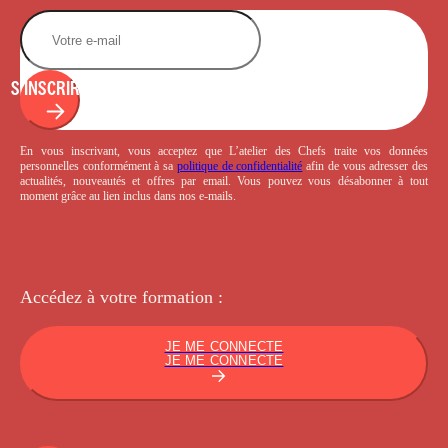
S'INSCRIRE
En vous inscrivant, vous acceptez que L’atelier des Chefs traite vos données
personnelles conformément à sa
politique de confidentialité
afin de vous adresser des
actualités, nouveautés et offres par email. Vous pouvez vous désabonner à tout
moment grâce au lien inclus dans nos e-mails.
Accédez à votre
formation :
JE ME CONNECTE
JE ME CONNECTE