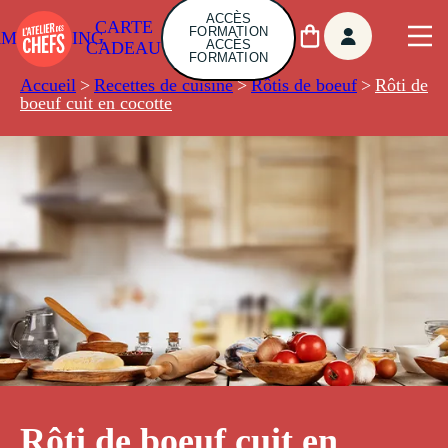
ACCÈS
CARTE
FORMATION
AMBUILDING
ACCÈS
CADEAU
FORMATION
Accueil
>
Recettes de cuisine
>
Rôtis de boeuf
>
Rôti de
boeuf cuit en cocotte
Rôti de boeuf cuit en