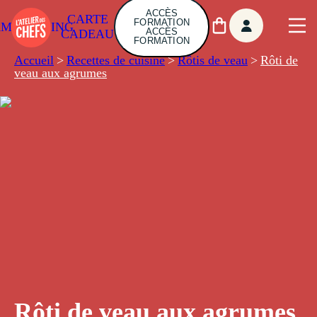
ACCÈS
CARTE
FORMATION
AMBUILDING
ACCÈS
CADEAU
FORMATION
Accueil
>
Recettes de cuisine
>
Rôtis de veau
>
Rôti de
veau aux agrumes
Rôti de veau aux agrumes