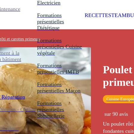
Electricien
intenance
Formations
RECETTES
TEAMBU
présentielles
Diététique
rôti et carottes primeurs
Formations
présentielles
Cuisine
ent à la
végétale
u bâtiment
Formations
Poulet 
présentielles
IMTB
prime
Formations
présentielles
Maçon
 Réparation
Cuisine Europé
Formations
icules - Option
présentielles
sur 90 avis
Sommellerie
Un poulet rôt
icules -
fondantes cuit