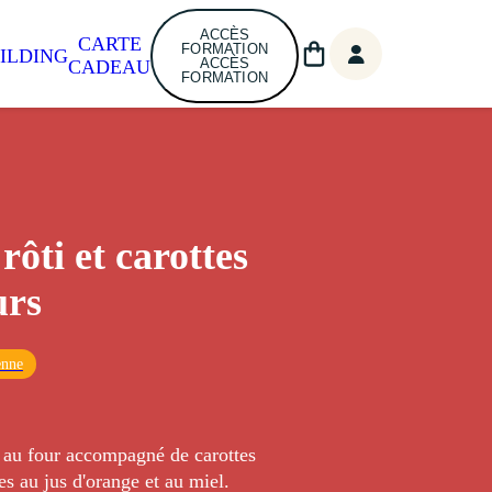
ACCÈS
CARTE
FORMATION
ILDING
ACCÈS
CADEAU
FORMATION
rôti et carottes
urs
enne
i au four accompagné de carottes
es au jus d'orange et au miel.