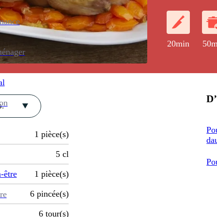
enance
20min
50m
ménager
al
D’
ion
.
Po
1
pièce(s)
da
5
cl
Po
-être
1
pièce(s)
6
pincée(s)
re
6
tour(s)