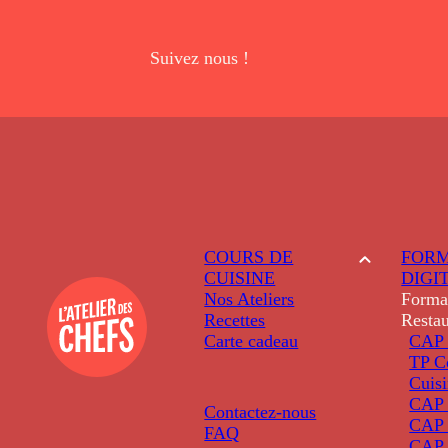
Suivez nous !
COURS DE
FORM
CUISINE
DIGI
Nos Ateliers
Forma
Recettes
Restau
Carte cadeau
CAP 
TP C
Cuis
CAP P
Contactez-nous
CAP 
FAQ
CAP 