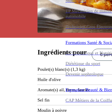
Motocycles
TP Mécanicien de maint
automobile
Technicien Gros Électro
Formations
Santé & Soci
Ingrédients pour
BTS Diététique et Nutrit
6 pers
Diététique du sport
Poulet(s) blanc(s) (1,3 kg)
Devenir sophrologue
Huile d'olive
Formation
Beauté & Bien
Aromate(s) ail, thym, laurier
Sel fin
CAP Métiers de la Coiffu
Moulin à poivre