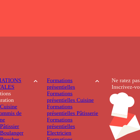
ATIONS
Formations
Ne ratez pas
TALES
présentielles
Inscrivez-vo
tions
Formations
ration
présentielles
Cuisine
Cuisine
Formations
ommis de
présentielles
Pâtisserie
ine
Formations
âtissier
présentielles
Boulanger
Electricien
Boucher
Formations