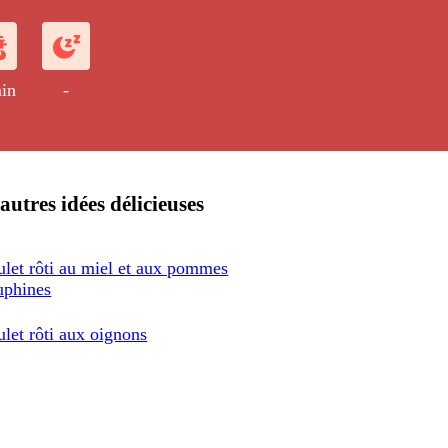
in
-
autres idées délicieuses
ulet rôti au miel et aux pommes
uphines
ulet rôti aux oignons