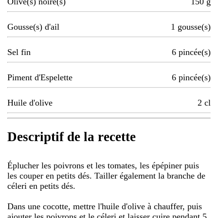
Olive(s) noire(s)
150
g
Gousse(s) d'ail
1
gousse(s)
Sel fin
6
pincée(s)
Piment d'Espelette
6
pincée(s)
Huile d'olive
2
cl
Descriptif de la recette
Éplucher les poivrons et les tomates, les épépiner puis
les couper en petits dés. Tailler également la branche de
céleri en petits dés.
Dans une cocotte, mettre l'huile d'olive à chauffer, puis
ajouter les poivrons et le céleri et laisser cuire pendant 5