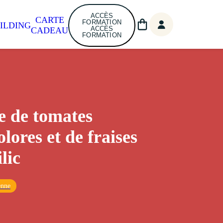
ACCÈS
CARTE
FORMATION
ILDING
ACCÈS
CADEAU
FORMATION
e de tomates
lores et de fraises
lic
enne