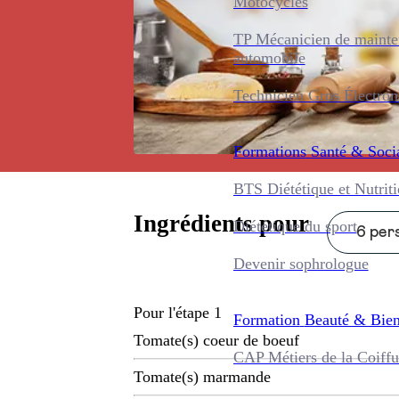
Motocycles
TP Mécanicien de maint
automobile
Technicien Gros Électro
Formations
Santé & Soci
BTS Diététique et Nutrit
Ingrédients pour
Diététique du sport
6 pers
Devenir sophrologue
Pour l'étape 1
Formation
Beauté & Bien
Tomate(s) coeur de boeuf
CAP Métiers de la Coiffu
Tomate(s) marmande