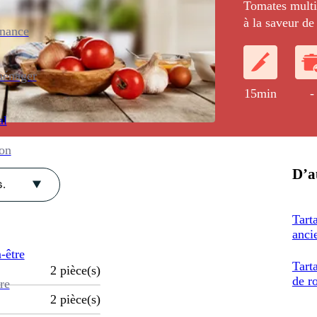
Tomates multic
à la saveur de 
enance
ménager
15min
-
al
ion
D’au
.
Tart
anci
-être
Tarta
2
pièce(s)
de r
re
2
pièce(s)