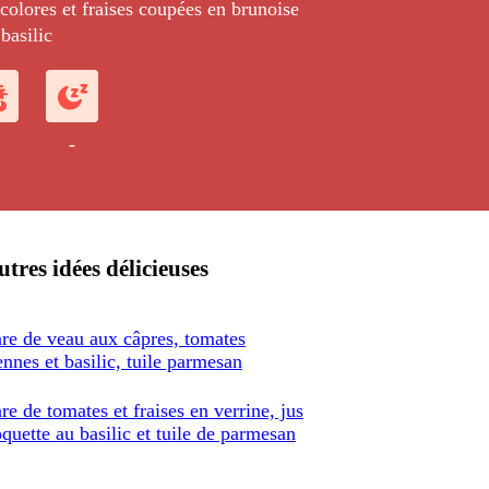
olores et fraises coupées en brunoise
basilic
-
tres idées délicieuses
are de veau aux câpres, tomates
ennes et basilic, tuile parmesan
re de tomates et fraises en verrine, jus
oquette au basilic et tuile de parmesan