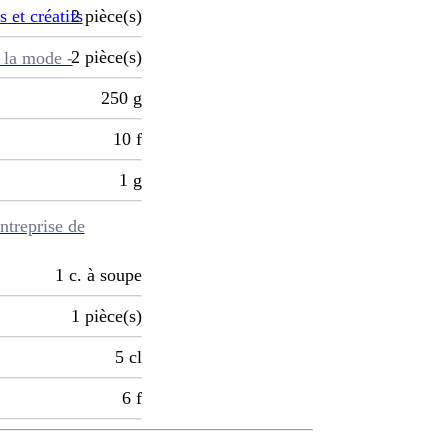
s et créatifs
2
pièce(s)
2
pièce(s)
 la mode -
250
g
10
f
1
g
ntreprise de
1
c. à soupe
1
pièce(s)
5
cl
6
f