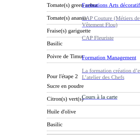
Formations
Arts décoratif
Tomate(s) green zebra
Tomate(s) ananas
CAP Couture (Métiers de
Vêtement Flou)
Fraise(s) gariguette
CAP Fleuriste
Basilic
Poivre de Timut
Formation
Management
La formation création d’e
Pour l'étape 2
L’atelier des Chefs
Sucre en poudre
Cours à la carte
Citron(s) vert(s)
Huile d'olive
Basilic