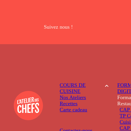
Suivez nous !
COURS DE
FORM
CUISINE
DIGI
Nos Ateliers
Forma
Recettes
Restau
Carte cadeau
CAP 
TP C
Cuis
CAP P
Contactez-nous