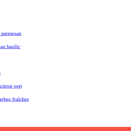
e parmesan
au basilic
s
citron vert
herbes fraîches