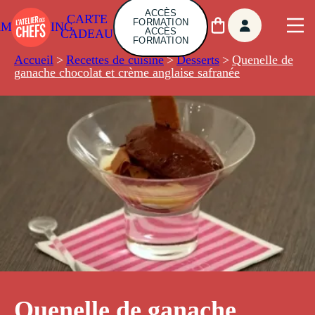
ACCÈS
CARTE
FORMATION
AMBUILDING
ACCÈS
CADEAU
FORMATION
Accueil
>
Recettes de cuisine
>
Desserts
>
Quenelle de
ganache chocolat et crème anglaise safranée
Quenelle de ganache