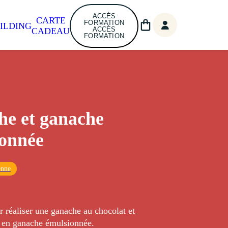
ACCÈS
CARTE
FORMATION
ILDING
ACCÈS
CADEAU
FORMATION
e et ganache
onnée
enne
r réaliser une ganache au chocolat et
r en ganache émulsionnée.