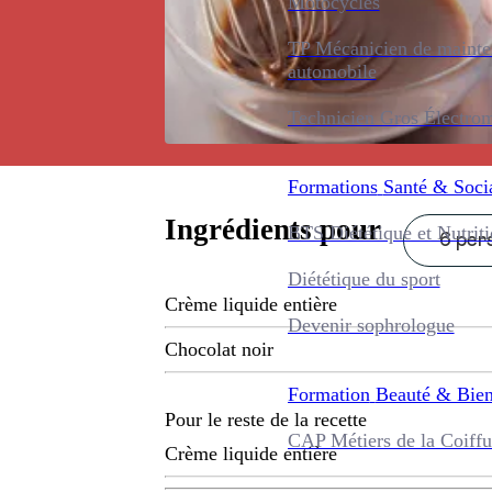
Motocycles
TP Mécanicien de maint
automobile
Technicien Gros Électro
Formations
Santé & Soci
Ingrédients pour
BTS Diététique et Nutrit
6 pers
Diététique du sport
Crème liquide entière
Devenir sophrologue
Chocolat noir
Formation
Beauté & Bien
Pour le reste de la recette
CAP Métiers de la Coiffu
Crème liquide entière