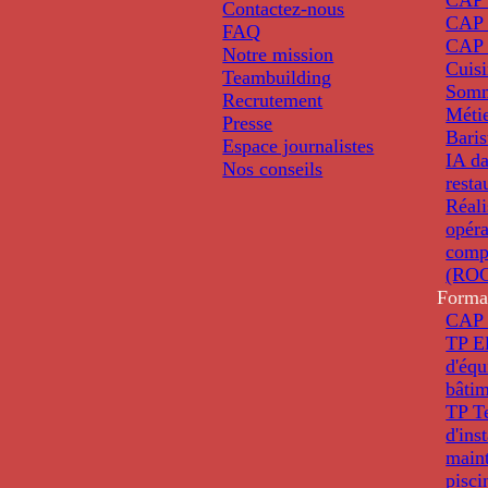
Contactez-nous
CAP 
FAQ
CAP 
Notre mission
Cuis
Teambuilding
Somm
Recrutement
Métie
Presse
Baris
Espace journalistes
IA da
Nos conseils
resta
Réali
opéra
comp
(ROC
Forma
CAP 
TP El
d'éq
bâti
TP T
d'ins
main
pisci