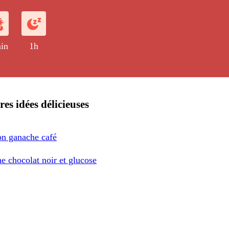
in
1h
res idées délicieuses
n ganache café
e chocolat noir et glucose