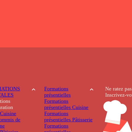
ATIONS
Formations
Ne ratez pas
TALES
présentielles
Inscrivez-vo
tions
Formations
ration
présentielles
Cuisine
Cuisine
Formations
ommis de
présentielles
Pâtisserie
ine
Formations
âtissier
présentielles