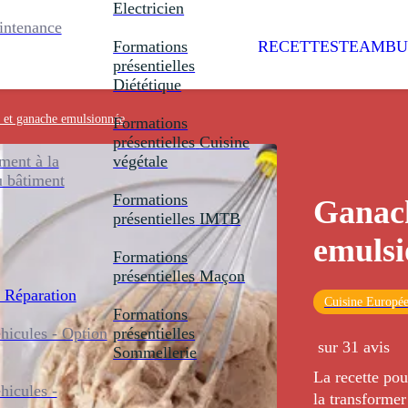
Electricien
intenance
Formations
RECETTES
TEAMBU
présentielles
Diététique
 et ganache emulsionnée
Formations
présentielles
Cuisine
ent à la
végétale
u bâtiment
Formations
Ganach
présentielles
IMTB
emulsi
Formations
présentielles
Maçon
 Réparation
Cuisine Europé
Formations
icules - Option
présentielles
sur 31 avis
Sommellerie
La recette pou
icules -
la transforme