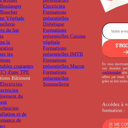
Boulanger
Electricien
Boucher
Formations
ine Végétale
présentielles
ellerie
Diététique
rs du bar
Formations
ta
présentielles
Cuisine
ns la
végétale
S'INS
uration
Formations
ser les
présentielles
IMTB
tions
Formations
En vous inscrivant
tables courantes
présentielles
Maçon
vos données per
C) d'une TPE
Formations
confidentialité
afin 
offres par email.
tions
Bâtiment
présentielles
grâce au lien inclu
Electricien
Sommellerie
ectricien
uipement du
ment
Accédez à v
echnicien
formation :
tallation et de
tenance de
JE ME CO
nes