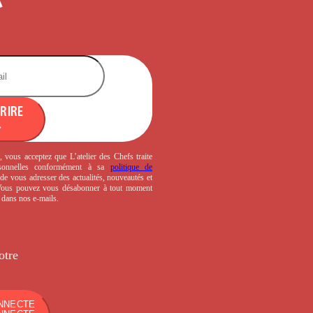
CRIRE
, vous acceptez que L’atelier des Chefs traite
sonnelles conformément à sa
politique de
de vous adresser des actualités, nouveautés et
 Vous pouvez vous désabonner à tout moment
s dans nos e-mails.
otre
NNECTE