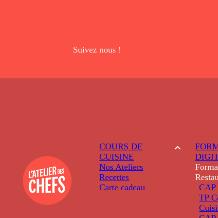
Suivez nous !
COURS DE
FORM
CUISINE
DIGI
Nos Ateliers
Forma
Recettes
Restau
Carte cadeau
CAP 
TP C
Cuis
CAP P