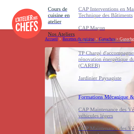
Cours de
CAP Interventions en Ma
cuisine en
Technique des Bâtiments
atelier
CAP Maçon
Nos Ateliers
Accueil
>
Recettes de cuisine
>
Ganaches
>
Ganache
CAP Carreleur Mosaïste
TP Chargé d'accompagnem
rénovation énergétique d
(CAREB)
Jardinier Paysagiste
Formations
Mécanique &
CAP Maintenance des Véh
véhicules légers
CAP Maintenance des Véh