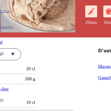
enance
20min
10m
ménager
al
D’aut
ion
.
Macaro
20
cl
Ganach
200
g
-être
re
10
cl